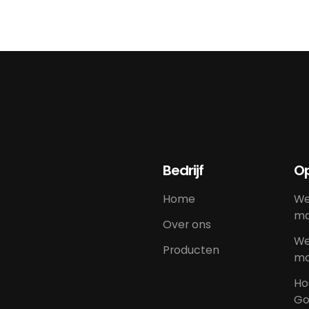
Bedrijf
Op
Home
We
ma
Over ons
We
Producten
ma
Ho
Go