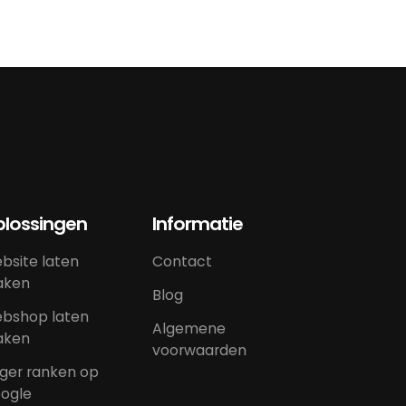
lossingen
Informatie
bsite laten
Contact
ken
Blog
bshop laten
Algemene
ken
voorwaarden
ger ranken op
ogle