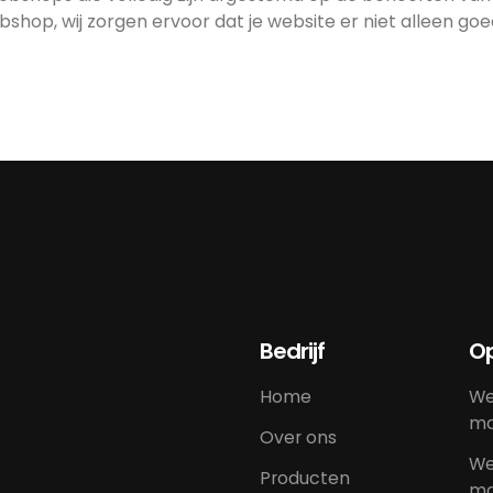
op, wij zorgen ervoor dat je website er niet alleen goed 
Bedrijf
Op
Home
We
ma
Over ons
We
Producten
ma