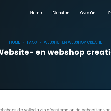
Home
Diensten
Over Ons
P
HOME
FAQS
WEBSITE- EN WEBSHOP CREATIE
Website- en webshop creati
shops die volledig zijn afgestemd op de behoeften van 