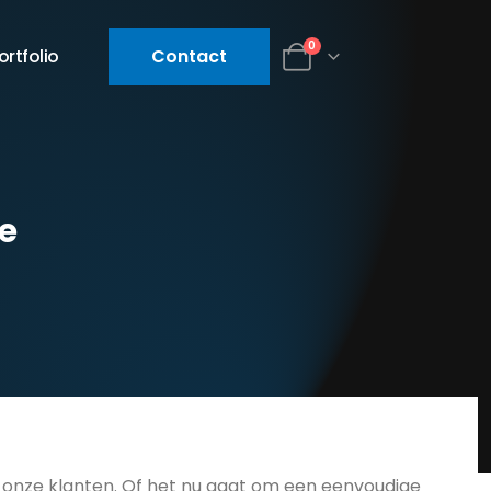
0
ortfolio
Contact
e
onze klanten. Of het nu gaat om een eenvoudige